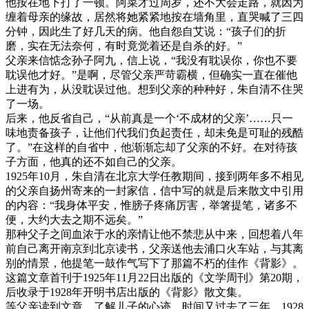
他按在地下打了一顿。阿菜才过周岁，还不大会走路，就因为
缠着母亲的缘故，居然将她紧紧地按在墙角里，直哭喊了三四
分钟，因此生了好几天的病。他自怨自艾说：“孩子们的折
磨，实在无法奈何，有时竟觉着还是自杀的好。”
父亲来信惦念孙子阿九，信上说，“我没有耽误你，你也不要
耽误他才好。”是啊，尽管父亲严苛霸横，但确实一直在催他
上进有为，从没耽误过他。想到父亲的种种好，朱自清不住哭
了一场。
后来，他反省自己，“从前真是一个‘不成材的父亲’……只一
味地责备孩子，让他们代我们负起责任，却未免是可耻的残酷
了。”在这样的自省中，他渐渐忘却了父亲的不好。在对待孩
子方面，他真的还不如自己的父亲。
1925年10月，朱自清在北京大学任教期间，接到两年多不相见
的父亲自扬州寄来的一封家信，信中写的就是后来散文中引用
的内容：“我身体平安，惟膀子疼痛厉害，举箸提笔，诸多不
便，大约大去之期不远矣。”
那种父子之间血浓于水的亲情让他不禁悲从中来，回想着八年
前自己离开南京到北京读书，父亲送他去浦口火车站，与其离
别的情景，他提笔一鼓作气写下了那篇不朽的佳作《背影》。
这篇文章首刊于1925年11月22日出版的《文学周刊》第20期，
后收录于1928年开明书店出版的《背影》散文集。
等父亲读到文章，了解儿子的心迹，时间又过去了三年。1928