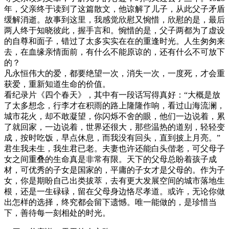
年，父亲终于读到了这篇散文，他谅解了儿子，从此父子矛盾
缓解消逝。故事到这里，我感觉欣慰又惋惜，欣慰的是，最后
两人终于知晓彼此，握手言和。惋惜的是，父子两都为了虚设
的自尊和面子，错过了太多实实在在的重逢时光。人生匆匆来
去，在血缘亲情面前，有什么不能原谅的，还有什么不可放下
的？
凡永恒伟大的爱，都要绝望一次，消失一次，一度死，才会重
获爱，重新知道生命的价值。
看纪录片《四个春天》，其中有一段话写得真好：“大概是放
了太多想念，行李才在积雨的路上隆隆作响，看过山海流澜，
城市花火，却不敢凝望，你闪烁不舍的眼，他们一边说着，累
了就回家，一边说着，世界还很大，那些温热的道别，轻轻变
成，按时吃饭，早点休息，而我没有回头，直到披上月亮。”
君生我未生，我生君已老。夫妻也许还能白头偕老，可父母子
女之间重叠的生命真是非常有限。天下的父母总盼着孩子成
材，可优秀的子女是国家的，平庸的子女才是父母的。作为子
女，你是期盼自己出类拔萃，去有更大发展空间的城市落地生
根，还是一生碌碌，留在父母身边恪尽孝道。或许，无论你做
出怎样的选择，终究都会留下遗憾。唯一能做的，是珍惜当
下，善待每一刻相处的时光。