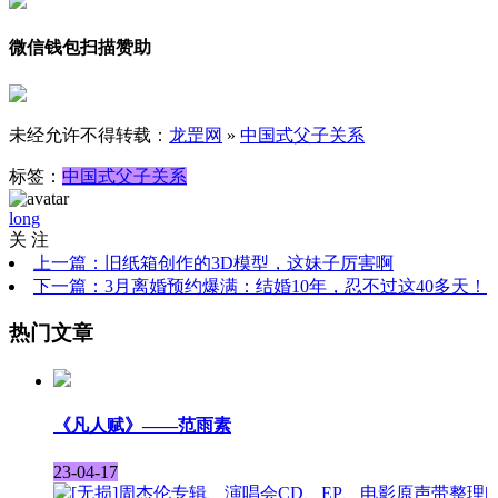
微信钱包扫描赞助
未经允许不得转载：
龙罡网
»
中国式父子关系
标签：
中国式
父子关系
long
关 注
上一篇：旧纸箱创作的3D模型，这妹子厉害啊
下一篇：3月离婚预约爆满：结婚10年，忍不过这40多天！
热门文章
《凡人赋》——范雨素
23-04-17