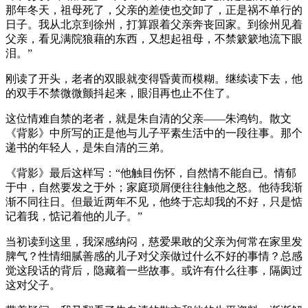
那年冬天，祖母死了，父亲的差使也交卸了，正是祸不单行的
日子。我从北京到徐州，打算跟着父亲奔丧回家。到徐州见着
父亲，看见满院狼藉的东西，又想起祖母，不禁簌簌地流下眼
泪。”
刚读了开头，老者的双眼就变得昏黄而模糊。继续读下去，他
的双手不禁微微颤抖起来，眼泪再也止不住了。
这位情难自禁的老者，就是朱自清的父亲——朱鸿钧。散文
《背影》中所写的正是他与儿子平素生活中的一段往事。那个
递书的年轻人，是朱自清的三弟。
《背影》最后这样写：“他触目伤怀，自然情不能自已。情郁
于中，自然要发之于外；家庭琐屑便往往触他之怒。他待我渐
渐不同往日。但最近两年不见，他终于忘却我的不好，只是惦
记着我，惦记着他的儿子。”
当初读到这里，我深感纳闷，慈爱果敢的父亲为何常在家里发
脾气？性情细腻善感的儿子对父亲做过什么不好的事情？总感
觉这段话的背后，隐藏着一些故事。或许有什么往事，隔阂过
这对父子。