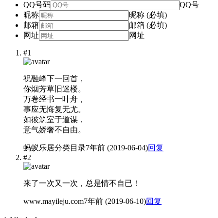
QQ号码
QQ号
昵称
昵称 (必填)
邮箱
邮箱 (必填)
网址
网址
#1
祝融峰下一回首，
你烟芳草旧迷楼。
万卷经书一叶舟，
事应无悔复无尤。
如彼筑室于道谋，
意气娇奢不自由。
蚂蚁乐居分类目录
7年前 (2019-06-04)
回复
#2
来了一次又一次，总是情不自已！
www.mayileju.com
7年前 (2019-06-10)
回复