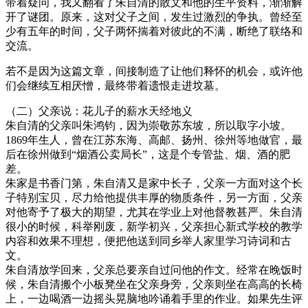
带着疑问，我又翻看了朱自清的散文和他的生平资料，渐渐解
开了谜团。原来，这对父子之间，发生过激烈的争执。曾经至
少有五年的时间，父子两怀揣着对彼此的不满，断绝了联络和
交流。
若不是因为这篇文章，间接制造了让他们释怀的机会，或许他
们会继续互相厌憎，最终带着遗恨走进坟墓。
（二）父亲说：花儿子的薪水天经地义
朱自清的父亲叫朱鸿钧，因为崇敬苏东坡，所以取字小坡。
1869年生人，曾在江苏东海、高邮、扬州、徐州等地做官，最
后在徐州做到“烟酒公卖局长”，这是个专管盐、烟、酒的肥
差。
朱家是书香门第，朱自清又是家中长子，父亲一方面对这个长
子特别宝贝，尽力给他提供丰厚的物质条件，另一方面，父亲
对他寄予了极大的期望，尤其在学业上对他督教甚严。朱自清
很小的时候，科举刚废，新学初兴，父亲担心新式学校的教学
内容和效果不理想，便把他送到同乡举人家里学习诗词和古
文。
朱自清放学回来，父亲总要亲自过问他的作文。经常在晚饭时
候，朱自清搬个小板凳坐在父亲身旁，父亲则坐在高高的长椅
上，一边喝酒一边摇头晃脑地吟诵着手里的作业。如果先生评