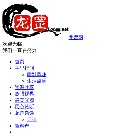
龙罡网
欢迎光临
我们一直在努力
首页
字里行间
幽默风趣
生活点滴
资源共享
放眼视界
最美光圈
用心聆听
龙罡杂谈
无绪
新精奇