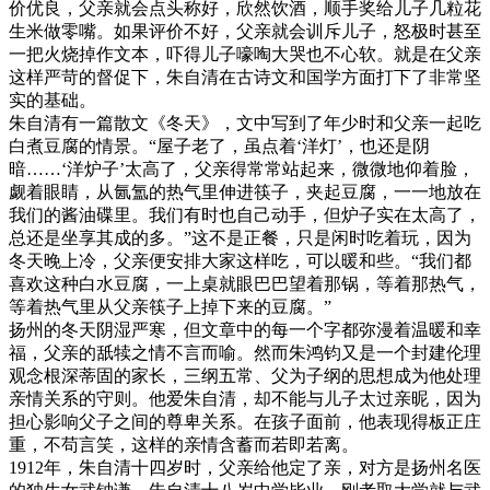
价优良，父亲就会点头称好，欣然饮酒，顺手奖给儿子几粒花
生米做零嘴。如果评价不好，父亲就会训斥儿子，怒极时甚至
一把火烧掉作文本，吓得儿子嚎啕大哭也不心软。就是在父亲
这样严苛的督促下，朱自清在古诗文和国学方面打下了非常坚
实的基础。
朱自清有一篇散文《冬天》，文中写到了年少时和父亲一起吃
白煮豆腐的情景。“屋子老了，虽点着‘洋灯’，也还是阴
暗……‘洋炉子’太高了，父亲得常常站起来，微微地仰着脸，
觑着眼睛，从氤氲的热气里伸进筷子，夹起豆腐，一一地放在
我们的酱油碟里。我们有时也自己动手，但炉子实在太高了，
总还是坐享其成的多。”这不是正餐，只是闲时吃着玩，因为
冬天晚上冷，父亲便安排大家这样吃，可以暖和些。“我们都
喜欢这种白水豆腐，一上桌就眼巴巴望着那锅，等着那热气，
等着热气里从父亲筷子上掉下来的豆腐。”
扬州的冬天阴湿严寒，但文章中的每一个字都弥漫着温暖和幸
福，父亲的舐犊之情不言而喻。然而朱鸿钧又是一个封建伦理
观念根深蒂固的家长，三纲五常、父为子纲的思想成为他处理
亲情关系的守则。他爱朱自清，却不能与儿子太过亲昵，因为
担心影响父子之间的尊卑关系。在孩子面前，他表现得板正庄
重，不苟言笑，这样的亲情含蓄而若即若离。
1912年，朱自清十四岁时，父亲给他定了亲，对方是扬州名医