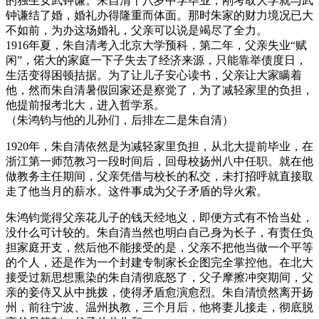
的独生女武钟谦。朱自清十八岁中学毕业，刚考取大学就与武
钟谦结了婚，婚礼办得隆重而体面。那时朱家的财力境况已大
不如前，为办这场婚礼，父亲可以说是竭尽了全力。
1916年夏，朱自清考入北京大学预科，第二年，父亲失业“赋
闲”，偌大的家庭一下子失去了经济来源，只能靠举债度日，
生活变得困顿拮据。为了让儿子安心读书，父亲让大家瞒着
他，然而朱自清暑假回家还是察觉了，为了减轻家里的负担，
他提前报考北大，进入哲学系。
（朱鸿钧与他的儿孙们，后排左二是朱自清）
1920年，朱自清依然是为减轻家里负担，从北大提前毕业，在
浙江第一师范教习一段时间后，回母校扬州八中任职。就在他
做教务主任期间，父亲凭借与校长的私交，未打招呼就直接取
走了他当月的薪水。这件事成为父子矛盾的导火索。
朱鸿钧觉得父亲花儿子的钱天经地义，即便方式有不恰当处，
没什么可计较的。朱自清当然也明白自己身为长子，有责任负
担家庭开支，然后他不能接受的是，父亲不把他当做一个平等
的个人，还是作为一个封建专制家长企图完全掌控他。在北大
接受过新思想熏染的朱自清彻底怒了，父子摩擦冲突期间，父
亲的妾侍又从中挑拨，使得矛盾愈演愈烈。朱自清愤然离开扬
州，前往宁波、温州执教，三个月后，他将妻儿接走，彻底脱