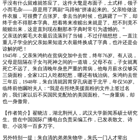
乎没有什么留难就答应了。这件大氅是布面子，土式样，领子
小而毛杂——原是用了两副“马蹄袖”拼凑起来的。父亲给做这
件衣服，可很费了点张罗。拿去当的时候，也踌躇了一下，却
终于舍不得那本字典。想着将来准赎出来就是了。想不到竟不
能赎出来，这是直到现在翻那本字典时常引为遗憾的。”
父亲送的紫毛大衣最后流落到了当铺，不过仔细想想，一直注
重儿子学业的父亲如果知道大衣最终换成了字典，也许还是会
谅解的吧！
1945年，父亲朱鸿钧在贫病交加中去世，终年76岁。有人说，
父母是阻隔在子女与死神之间的一道墙，父母不在，子女就离
死亡不远了。朱自清晚年身患严重的胃病，他每月薪水仅够买
三袋面粉，全家12口人吃都犯愁，哪还有钱治病。朱鸿钧去世
三年后，1948年，朱自清就因胃穿孔病逝于北平，年仅50岁。
临终前他嘱咐夫人：“我是在拒绝美援面粉的文件上签过名
的，我们家以后不买国民党配给的美国面粉。”一身重病，却
也一身傲骨。
【作者简介】翟晓洁，湖北荆州人，武汉大学新闻系硕士研究
生。曾在中国国际广播电台负责采编工作，已发表散文、诗
歌、小说等一百多万字。
另外特别一提：朱自清的弟弟朱物华，朱氏一门人才辈出