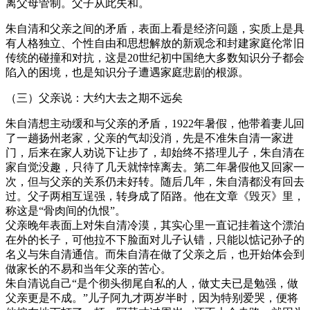
离父母管制。父子从此失和。
朱自清和父亲之间的矛盾，表面上看是经济问题，实质上是具
有人格独立、个性自由和思想解放的新观念和封建家庭伦常旧
传统的碰撞和对抗，这是20世纪初中国绝大多数知识分子都会
陷入的困境，也是知识分子遭遇家庭悲剧的根源。
（三）父亲说：大约大去之期不远矣
朱自清想主动缓和与父亲的矛盾，1922年暑假，他带着妻儿回
了一趟扬州老家，父亲的气却没消，先是不准朱自清一家进
门，后来在家人劝说下让步了，却始终不搭理儿子，朱自清在
家自觉没趣，只待了几天就悻悻离去。第二年暑假他又回家一
次，但与父亲的关系仍未好转。随后几年，朱自清都没有回去
过。父子两相互逞强，转身成了陌路。他在文章《毁灭》里，
称这是“骨肉间的仇恨”。
父亲晚年表面上对朱自清冷漠，其实心里一直记挂着这个漂泊
在外的长子，可他拉不下脸面对儿子认错，只能以惦记孙子的
名义与朱自清通信。而朱自清在做了父亲之后，也开始体会到
做家长的不易和当年父亲的苦心。
朱自清说自己“是个彻头彻尾自私的人，做丈夫已是勉强，做
父亲更是不成。”儿子阿九才两岁半时，因为特别爱哭，便将