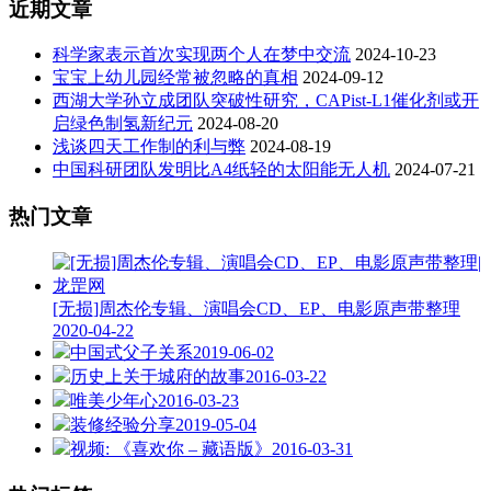
近期文章
科学家表示首次实现两个人在梦中交流
2024-10-23
宝宝上幼儿园经常被忽略的真相
2024-09-12
西湖大学孙立成团队突破性研究，CAPist-L1催化剂或开
启绿色制氢新纪元
2024-08-20
浅谈四天工作制的利与弊
2024-08-19
中国科研团队发明比A4纸轻的太阳能无人机
2024-07-21
热门文章
[无损]周杰伦专辑、演唱会CD、EP、电影原声带整理
2020-04-22
中国式父子关系
2019-06-02
历史上关于城府的故事
2016-03-22
唯美少年心
2016-03-23
装修经验分享
2019-05-04
视频: 《喜欢你 – 藏语版》
2016-03-31