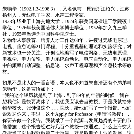
朱物华（1902.1.3-1998.3），又名佩韦，原籍浙江绍兴，江苏
扬州人，无线电子学家、水声工程专家。
1923年毕业于上海交通大学，1924年获美国麻省理工学院硕士
学位，1926年获美国哈佛大学博士学位，1952年加入九三学
社，1955年当选为中国科学院院士。
朱物华从事教育、培养人才工作达68年，讲授过无线电原理、
电视、信息论等21门课程。十分重视基础理论和实验研究，对
新技术也十分关注。开创性地编写了电信网络、无线电原理、
电视学、电力传输、电力系统自动化、电气自动化、电力系统
中的频率自动调整、信息论、水声工程原理和声全息技术等教
材。
如果不是此人的一番言语，本人也不知道朱自清还有个弟弟叫
朱物华，这番言语如下：
“我的这个经历就是到了上海，到了89年的年初的时候，我在
想我估计是快要离休了，我想我应该去当教授。于是我就给朱
物华校长、张钟俊这个……院长，给他们写了一个报告。他们
说欢迎你来，不过，这个Apply for Professor（申请当教授），
你要去做一个报告。我就做了一个能源与发展趋势的主要的节
能措施，这个报告经过好几百个教授一致通过。那么上海交大
教授当了以后我就做第二个报告，就是微电子工业的发展。这