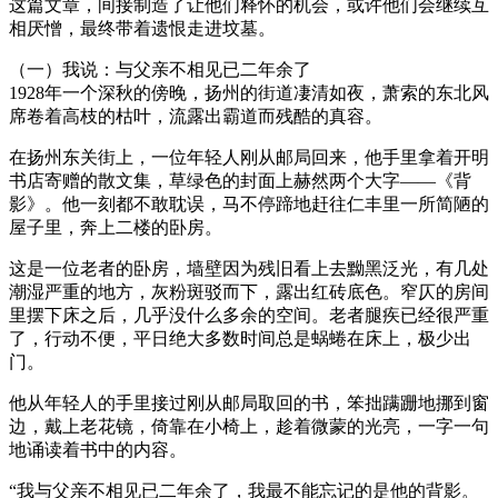
这篇文章，间接制造了让他们释怀的机会，或许他们会继续互
相厌憎，最终带着遗恨走进坟墓。
（一）我说：与父亲不相见已二年余了
1928年一个深秋的傍晚，扬州的街道凄清如夜，萧索的东北风
席卷着高枝的枯叶，流露出霸道而残酷的真容。
在扬州东关街上，一位年轻人刚从邮局回来，他手里拿着开明
书店寄赠的散文集，草绿色的封面上赫然两个大字——《背
影》。他一刻都不敢耽误，马不停蹄地赶往仁丰里一所简陋的
屋子里，奔上二楼的卧房。
这是一位老者的卧房，墙壁因为残旧看上去黝黑泛光，有几处
潮湿严重的地方，灰粉斑驳而下，露出红砖底色。窄仄的房间
里摆下床之后，几乎没什么多余的空间。老者腿疾已经很严重
了，行动不便，平日绝大多数时间总是蜗蜷在床上，极少出
门。
他从年轻人的手里接过刚从邮局取回的书，笨拙蹒跚地挪到窗
边，戴上老花镜，倚靠在小椅上，趁着微蒙的光亮，一字一句
地诵读着书中的内容。
“我与父亲不相见已二年余了，我最不能忘记的是他的背影。