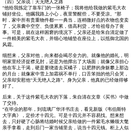
（四）父亲说：天无绝人之路
“他给我拣定了靠车门的一张椅子；我将他给我做的紫毛大衣
铺好坐位。他嘱我路上小心，夜里警醒些，不要受凉。”那
时，家中所有贵重物件都一一典当，连稍微好点的衣物也变卖
了，父亲囊中空空、负债累累，借高利贷，才给祖母办了丧
事。可是，就在这样困窘的境况下，父亲还是给朱自清定做了
一件精美的紫毛大衣，并细心地铺垫在座位上，以抵御北国的
风霜。
细想来，父亲对他，向来都会竭尽全力的。就像他的婚礼，明
明家里经济捉襟见肘，还是为他撑出了大场面；就像父亲担心
他在车上干渴，硬是要绕道去买橘子，以肥胖的身躯攀上那边
的月台；就像家中雪上加霜祸不单行，口舌笨拙的他只会哭，
父亲却安慰他“天无绝人之路”。身为父亲，他真的已经做得够
好了。
后来，关于这件紫毛大衣的下落，朱自清在文章《买书》中做
了交待。
“在毕业的那年，到琉璃厂华洋书庄去，看见新版《韦伯斯特
大字典》，定价才十四元。可是十四元并不容易找。想来想
去，只好硬了心肠将结婚时候父亲给做的一件紫毛水獭领大氅
亲手拿着，走到后门一家当铺里去，说当十四元钱。柜上人似