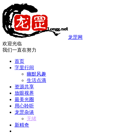
龙罡网
欢迎光临
我们一直在努力
首页
字里行间
幽默风趣
生活点滴
资源共享
放眼视界
最美光圈
用心聆听
龙罡杂谈
无绪
新精奇