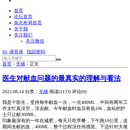
首页
论坛首页
杂志布局首页
关于我
关注我们
关注微信
Hi, 请登录
找回密码
首页
无绪
正文
>
>
医生对献血问题的最真实的理解与看法
2022-08-14
分类：
无绪
阅读(1133)
评论(0)
我是个医生，坚持每年献血一次，一次400ML，中间有两年工
作太忙真没空，没去献。今年献血时血压有低106，血站的护
士只让献300ML。
印象最深有的一年在减肥，每天只吃早餐，下午跑10公里，这
期间去献的血，400ML，整个过程没任何感觉。下边针对大佬