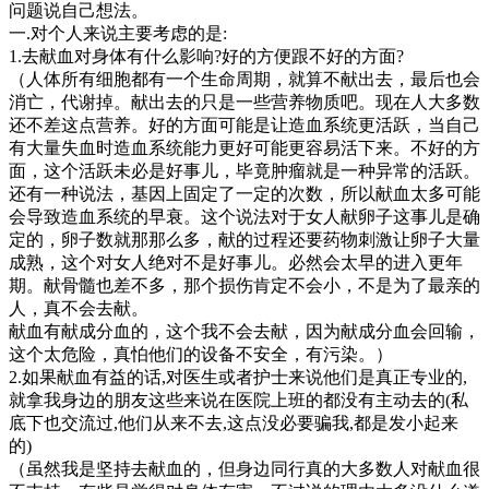
问题说自己想法。
一.对个人来说主要考虑的是:
1.去献血对身体有什么影响?好的方便跟不好的方面?
（人体所有细胞都有一个生命周期，就算不献出去，最后也会
消亡，代谢掉。献出去的只是一些营养物质吧。现在人大多数
还不差这点营养。好的方面可能是让造血系统更活跃，当自己
有大量失血时造血系统能力更好可能更容易活下来。不好的方
面，这个活跃未必是好事儿，毕竟肿瘤就是一种异常的活跃。
还有一种说法，基因上固定了一定的次数，所以献血太多可能
会导致造血系统的早衰。这个说法对于女人献卵子这事儿是确
定的，卵子数就那那么多，献的过程还要药物刺激让卵子大量
成熟，这个对女人绝对不是好事儿。必然会太早的进入更年
期。献骨髓也差不多，那个损伤肯定不会小，不是为了最亲的
人，真不会去献。
献血有献成分血的，这个我不会去献，因为献成分血会回输，
这个太危险，真怕他们的设备不安全，有污染。）
2.如果献血有益的话,对医生或者护士来说他们是真正专业的,
就拿我身边的朋友这些来说在医院上班的都没有主动去的(私
底下也交流过,他们从来不去,这点没必要骗我,都是发小起来
的)
（虽然我是坚持去献血的，但身边同行真的大多数人对献血很