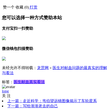
赞一个
收藏 (
0
)
打赏
您可以选择一种方式赞助本站
支付宝扫一扫赞助
微信钱包扫描赞助
未经允许不得转载：
龙罡网
»
医生对献血问题的最真实的理解
与看法
标签：
医生
献血
真实看法
long
关 注
上一篇：走近科学：韦伯望远镜图像揭示了车轮星系
下一篇：写给渐渐老去的自己