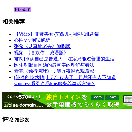
16-04-01
相关推荐
【Video】非常美女-艾薇儿-拉维尼凯蒂猫
心性MV测试解析
张希《认真地老去》弹唱版
视频: 《喜欢你 – 藏语版》
君阅]承认自己是普通人，注定只能过普通的生活
医生对献血问题的最真实的理解与看法
看完《独行月球》，我连夜说点观后感
[纯净的技术贴]十几年过去了，居然还有人不知道
windows系列产品kms服务器激活方法？
评论
抢沙发