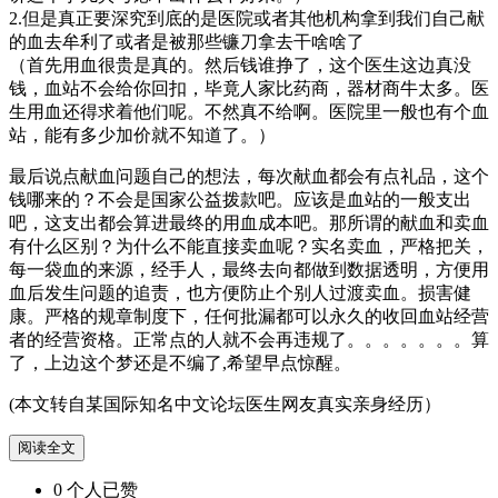
2.但是真正要深究到底的是医院或者其他机构拿到我们自己献
的血去牟利了或者是被那些镰刀拿去干啥啥了
（首先用血很贵是真的。然后钱谁挣了，这个医生这边真没
钱，血站不会给你回扣，毕竟人家比药商，器材商牛太多。医
生用血还得求着他们呢。不然真不给啊。医院里一般也有个血
站，能有多少加价就不知道了。）
最后说点献血问题自己的想法，每次献血都会有点礼品，这个
钱哪来的？不会是国家公益拨款吧。应该是血站的一般支出
吧，这支出都会算进最终的用血成本吧。那所谓的献血和卖血
有什么区别？为什么不能直接卖血呢？实名卖血，严格把关，
每一袋血的来源，经手人，最终去向都做到数据透明，方便用
血后发生问题的追责，也方便防止个别人过渡卖血。损害健
康。严格的规章制度下，任何批漏都可以永久的收回血站经营
者的经营资格。正常点的人就不会再违规了。。。。。。。算
了，上边这个梦还是不编了,希望早点惊醒。
(本文转自某国际知名中文论坛医生网友真实亲身经历）
阅读全文
0
个人
已赞