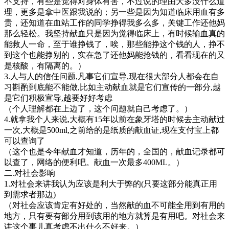
不支持，有些是觉得对身体有害，不过说的理由大多没什么道
理，更多是拿中医跟我说的；另一些是因为知道临床用血有多
贵，还知道在血站工作的同学挣得我多么多，关键工作还他妈
那么轻松。我坚持献血只是因为觉得临床上，有时候输血真的
能救人一命，至于谁挣钱了，唉，那些能挣这个钱的人，挣不
到这个也能挣别的，实在急了还他妈能抢钱的，看看现在的又
是核酸，有隔离的。）
3.人与人的信任问题,凡事它们宣导,现在很大部分人都会在自
习斟酌到底能不能做,比如主动献血就是它们宣传的一部分,越
是它们积极宣导,越要好好考虑
（个人理解都在上边了，这个问题就自己考虑了。）
4.就拿我个人来说,大概有15年以前在象牙塔的时候去主动献过
一次,大概是500ml,之前给的是纸质的献血证,现在支付宝上都
可以查询了
（这个也是今年献血才知道，历年的，全国的，献血记录都可
以查了，网络的便利吧。献血一次最多400ML。）
二.对社会影响
1.对社会来讲我认为应该是利大于弊的(只要这部分能真正用
到需求者那边)
（对社会应该肯定有好处的，当然献的血不可能全用到有用的
地方，只有要有部分用到该用的地方就算是有用吧。对社会来
讲这个事儿真考虑不出什么不好来。）