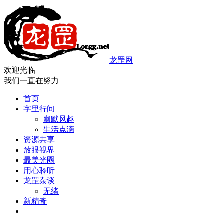
龙罡网
欢迎光临
我们一直在努力
首页
字里行间
幽默风趣
生活点滴
资源共享
放眼视界
最美光圈
用心聆听
龙罡杂谈
无绪
新精奇