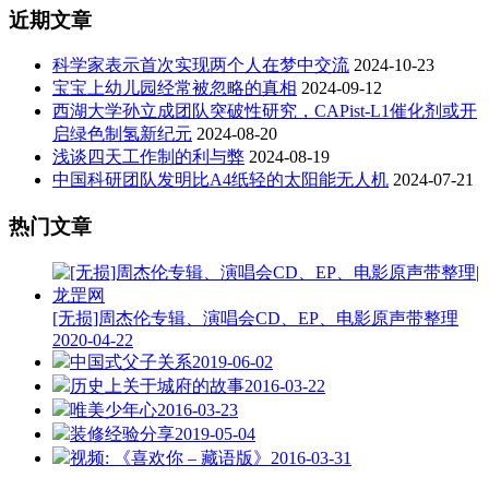
近期文章
科学家表示首次实现两个人在梦中交流
2024-10-23
宝宝上幼儿园经常被忽略的真相
2024-09-12
西湖大学孙立成团队突破性研究，CAPist-L1催化剂或开
启绿色制氢新纪元
2024-08-20
浅谈四天工作制的利与弊
2024-08-19
中国科研团队发明比A4纸轻的太阳能无人机
2024-07-21
热门文章
[无损]周杰伦专辑、演唱会CD、EP、电影原声带整理
2020-04-22
中国式父子关系
2019-06-02
历史上关于城府的故事
2016-03-22
唯美少年心
2016-03-23
装修经验分享
2019-05-04
视频: 《喜欢你 – 藏语版》
2016-03-31