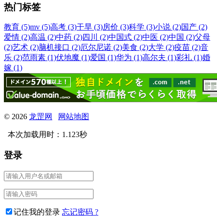
热门标签
教育 (5)
mv (5)
高考 (3)
干旱 (3)
房价 (3)
科学 (3)
小说 (2)
国产 (2)
爱情 (2)
高温 (2)
中药 (2)
四川 (2)
中国式 (2)
中医 (2)
中国 (2)
父母
(2)
艺术 (2)
脑机接口 (2)
厄尔尼诺 (2)
美食 (2)
大学 (2)
疫苗 (2)
音
乐 (2)
范雨素 (1)
伏地魔 (1)
爱国 (1)
华为 (1)
高尔夫 (1)
彩礼 (1)
婚
嫁 (1)
© 2026
龙罡网
网站地图
本次加载用时：1.123秒
登录
记住我的登录
忘记密码 ?