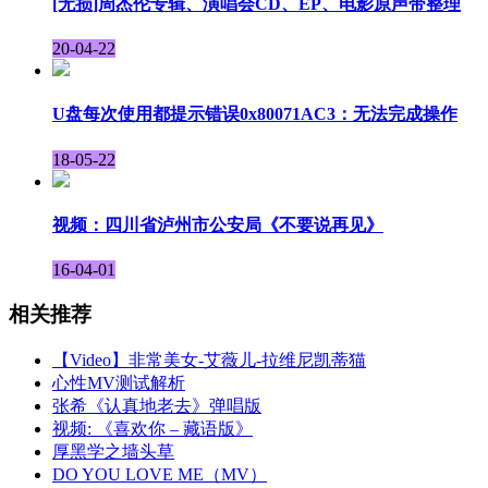
[无损]周杰伦专辑、演唱会CD、EP、电影原声带整理
20-04-22
U盘每次使用都提示错误0x80071AC3：无法完成操作
18-05-22
视频：四川省泸州市公安局《不要说再见》
16-04-01
相关推荐
【Video】非常美女-艾薇儿-拉维尼凯蒂猫
心性MV测试解析
张希《认真地老去》弹唱版
视频: 《喜欢你 – 藏语版》
厚黑学之墙头草
DO YOU LOVE ME（MV）