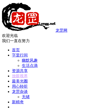
龙罡网
欢迎光临
我们一直在努力
首页
字里行间
幽默风趣
生活点滴
资源共享
放眼视界
最美光圈
用心聆听
龙罡杂谈
无绪
新精奇