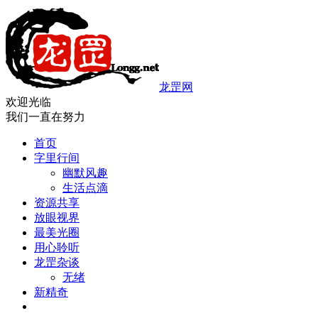
龙罡网
欢迎光临
我们一直在努力
首页
字里行间
幽默风趣
生活点滴
资源共享
放眼视界
最美光圈
用心聆听
龙罡杂谈
无绪
新精奇