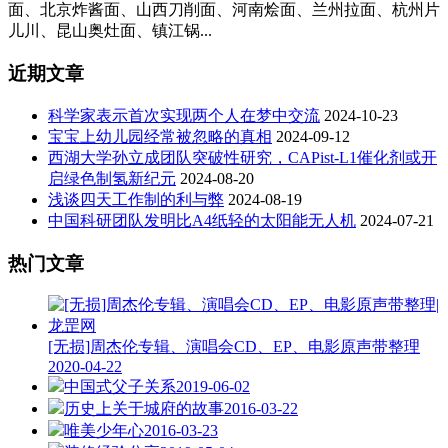
面、北京炸酱面、山西刀削面、河南烩面、兰州拉面、杭州片
儿川、昆山奥灶面、镇江锅...
近期文章
科学家表示首次实现两个人在梦中交流
2024-10-23
宝宝上幼儿园经常被忽略的真相
2024-09-12
西湖大学孙立成团队突破性研究，CAPist-L1催化剂或开
启绿色制氢新纪元
2024-08-20
浅谈四天工作制的利与弊
2024-08-19
中国科研团队发明比A4纸轻的太阳能无人机
2024-07-21
热门文章
[无损]周杰伦专辑、演唱会CD、EP、电影原声带整理
2020-04-22
中国式父子关系
2019-06-02
历史上关于城府的故事
2016-03-22
唯美少年心
2016-03-23