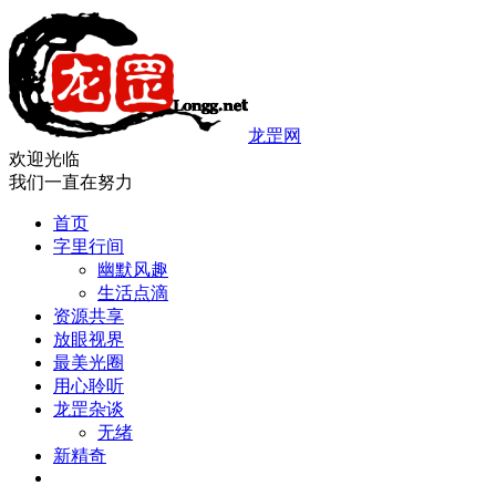
龙罡网
欢迎光临
我们一直在努力
首页
字里行间
幽默风趣
生活点滴
资源共享
放眼视界
最美光圈
用心聆听
龙罡杂谈
无绪
新精奇