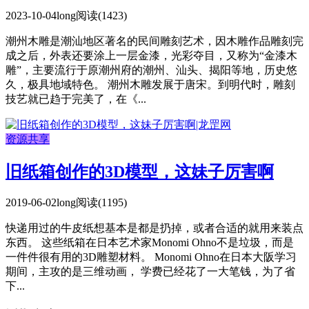
2023-10-04
long
阅读(1423)
潮州木雕是潮汕地区著名的民间雕刻艺术，因木雕作品雕刻完
成之后，外表还要涂上一层金漆，光彩夺目，又称为“金漆木
雕”，主要流行于原潮州府的潮州、汕头、揭阳等地，历史悠
久，极具地域特色。 潮州木雕发展于唐宋。到明代时，雕刻
技艺就已趋于完美了，在《...
资源共享
旧纸箱创作的3D模型，这妹子厉害啊
2019-06-02
long
阅读(1195)
快递用过的牛皮纸想基本是都是扔掉，或者合适的就用来装点
东西。 这些纸箱在日本艺术家Monomi Ohno不是垃圾，而是
一件件很有用的3D雕塑材料。 Monomi Ohno在日本大阪学习
期间，主攻的是三维动画， 学费已经花了一大笔钱，为了省
下...