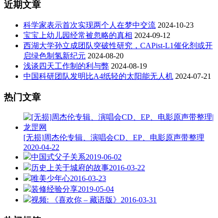
近期文章
科学家表示首次实现两个人在梦中交流
2024-10-23
宝宝上幼儿园经常被忽略的真相
2024-09-12
西湖大学孙立成团队突破性研究，CAPist-L1催化剂或开
启绿色制氢新纪元
2024-08-20
浅谈四天工作制的利与弊
2024-08-19
中国科研团队发明比A4纸轻的太阳能无人机
2024-07-21
热门文章
[无损]周杰伦专辑、演唱会CD、EP、电影原声带整理
2020-04-22
中国式父子关系
2019-06-02
历史上关于城府的故事
2016-03-22
唯美少年心
2016-03-23
装修经验分享
2019-05-04
视频: 《喜欢你 – 藏语版》
2016-03-31