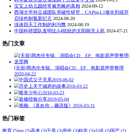
宝宝上幼儿园经常被忽略的真相
2024-09-12
西湖大学孙立成团队突破性研究，CAPist-L1催化剂或开
启绿色制氢新纪元
2024-08-20
浅谈四天工作制的利与弊
2024-08-19
中国科研团队发明比A4纸轻的太阳能无人机
2024-07-21
热门文章
[无损]周杰伦专辑、演唱会CD、EP、电影原声带整理
2020-04-22
中国式父子关系
2019-06-02
历史上关于城府的故事
2016-03-22
唯美少年心
2016-03-23
装修经验分享
2019-05-04
视频: 《喜欢你 – 藏语版》
2016-03-31
热门标签
教育 (5)
mv (5)
高考 (3)
干旱 (3)
房价 (3)
科学 (3)
小说 (2)
国产 (2)