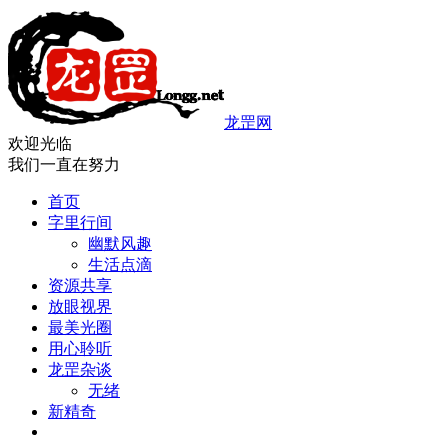
龙罡网
欢迎光临
我们一直在努力
首页
字里行间
幽默风趣
生活点滴
资源共享
放眼视界
最美光圈
用心聆听
龙罡杂谈
无绪
新精奇