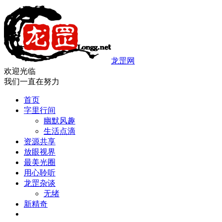
龙罡网
欢迎光临
我们一直在努力
首页
字里行间
幽默风趣
生活点滴
资源共享
放眼视界
最美光圈
用心聆听
龙罡杂谈
无绪
新精奇