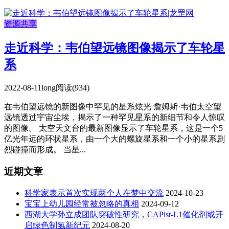
资源共享
走近科学：韦伯望远镜图像揭示了车轮星
系
2022-08-11
long
阅读(934)
在韦伯望远镜的新图像中罕见的星系炫光 詹姆斯·韦伯太空望
远镜透过宇宙尘埃，揭示了一种罕见星系的新细节和令人惊叹
的图像。 太空天文台的最新图像显示了车轮星系，这是一个5
亿光年远的环状星系，由一个大的螺旋星系和一个小的星系剧
烈碰撞而形成。 当星...
近期文章
科学家表示首次实现两个人在梦中交流
2024-10-23
宝宝上幼儿园经常被忽略的真相
2024-09-12
西湖大学孙立成团队突破性研究，CAPist-L1催化剂或开
启绿色制氢新纪元
2024-08-20