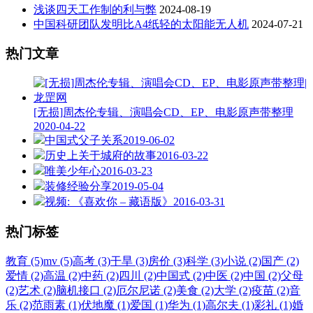
浅谈四天工作制的利与弊
2024-08-19
中国科研团队发明比A4纸轻的太阳能无人机
2024-07-21
热门文章
[无损]周杰伦专辑、演唱会CD、EP、电影原声带整理
2020-04-22
中国式父子关系
2019-06-02
历史上关于城府的故事
2016-03-22
唯美少年心
2016-03-23
装修经验分享
2019-05-04
视频: 《喜欢你 – 藏语版》
2016-03-31
热门标签
教育 (5)
mv (5)
高考 (3)
干旱 (3)
房价 (3)
科学 (3)
小说 (2)
国产 (2)
爱情 (2)
高温 (2)
中药 (2)
四川 (2)
中国式 (2)
中医 (2)
中国 (2)
父母
(2)
艺术 (2)
脑机接口 (2)
厄尔尼诺 (2)
美食 (2)
大学 (2)
疫苗 (2)
音
乐 (2)
范雨素 (1)
伏地魔 (1)
爱国 (1)
华为 (1)
高尔夫 (1)
彩礼 (1)
婚