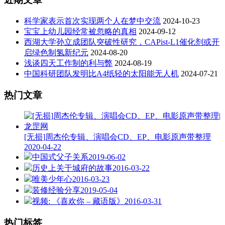
科学家表示首次实现两个人在梦中交流
2024-10-23
宝宝上幼儿园经常被忽略的真相
2024-09-12
西湖大学孙立成团队突破性研究，CAPist-L1催化剂或开
启绿色制氢新纪元
2024-08-20
浅谈四天工作制的利与弊
2024-08-19
中国科研团队发明比A4纸轻的太阳能无人机
2024-07-21
热门文章
[无损]周杰伦专辑、演唱会CD、EP、电影原声带整理
2020-04-22
中国式父子关系
2019-06-02
历史上关于城府的故事
2016-03-22
唯美少年心
2016-03-23
装修经验分享
2019-05-04
视频: 《喜欢你 – 藏语版》
2016-03-31
热门标签