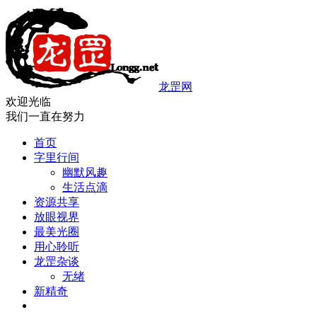
龙罡网
欢迎光临
我们一直在努力
首页
字里行间
幽默风趣
生活点滴
资源共享
放眼视界
最美光圈
用心聆听
龙罡杂谈
无绪
新精奇