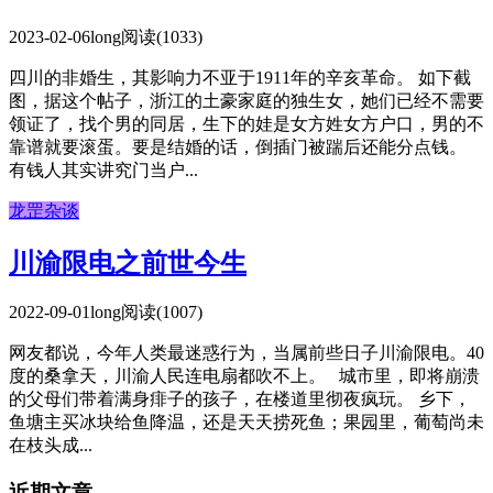
2023-02-06
long
阅读(1033)
四川的非婚生，其影响力不亚于1911年的辛亥革命。 如下截
图，据这个帖子，浙江的土豪家庭的独生女，她们已经不需要
领证了，找个男的同居，生下的娃是女方姓女方户口，男的不
靠谱就要滚蛋。要是结婚的话，倒插门被踹后还能分点钱。
有钱人其实讲究门当户...
龙罡杂谈
川渝限电之前世今生
2022-09-01
long
阅读(1007)
网友都说，今年人类最迷惑行为，当属前些日子川渝限电。40
度的桑拿天，川渝人民连电扇都吹不上。 城市里，即将崩溃
的父母们带着满身痱子的孩子，在楼道里彻夜疯玩。 乡下，
鱼塘主买冰块给鱼降温，还是天天捞死鱼；果园里，葡萄尚未
在枝头成...
近期文章