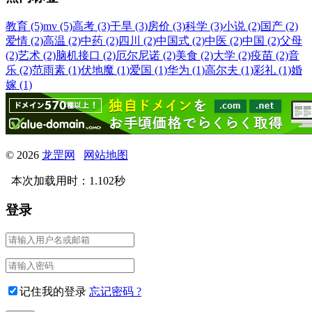
教育 (5)
mv (5)
高考 (3)
干旱 (3)
房价 (3)
科学 (3)
小说 (2)
国产 (2)
爱情 (2)
高温 (2)
中药 (2)
四川 (2)
中国式 (2)
中医 (2)
中国 (2)
父母
(2)
艺术 (2)
脑机接口 (2)
厄尔尼诺 (2)
美食 (2)
大学 (2)
疫苗 (2)
音
乐 (2)
范雨素 (1)
伏地魔 (1)
爱国 (1)
华为 (1)
高尔夫 (1)
彩礼 (1)
婚
嫁 (1)
© 2026
龙罡网
网站地图
本次加载用时：1.102秒
登录
记住我的登录
忘记密码 ?