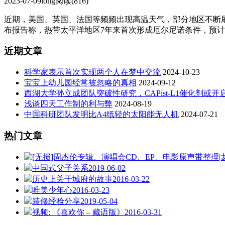
2023-07-09
long
阅读(816)
近期，美国、英国、法国等频频出现高温天气，部分地区不断刷
布报告称，热带太平洋地区7年来首次形成厄尔尼诺条件，预计今
近期文章
科学家表示首次实现两个人在梦中交流
2024-10-23
宝宝上幼儿园经常被忽略的真相
2024-09-12
西湖大学孙立成团队突破性研究，CAPist-L1催化剂或
浅谈四天工作制的利与弊
2024-08-19
中国科研团队发明比A4纸轻的太阳能无人机
2024-07-21
热门文章
中国式父子关系
2019-06-02
历史上关于城府的故事
2016-03-22
唯美少年心
2016-03-23
装修经验分享
2019-05-04
视频: 《喜欢你 – 藏语版》
2016-03-31