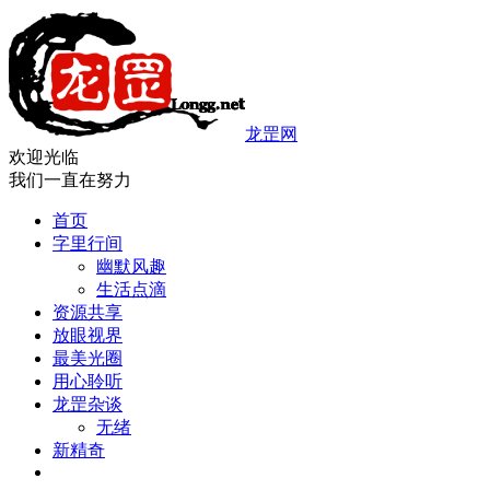
龙罡网
欢迎光临
我们一直在努力
首页
字里行间
幽默风趣
生活点滴
资源共享
放眼视界
最美光圈
用心聆听
龙罡杂谈
无绪
新精奇