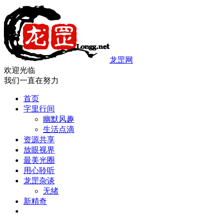
龙罡网
欢迎光临
我们一直在努力
首页
字里行间
幽默风趣
生活点滴
资源共享
放眼视界
最美光圈
用心聆听
龙罡杂谈
无绪
新精奇