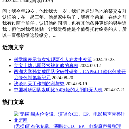
2023-04-15
long
阅读(1070)
问：我今年29岁，他比我大一岁，我们是通过当地的某交友群
认识的，在一起三年。他是家中独子，我有个弟弟，在他之前
我有过两个前任，认识他的同期，也有其他条件更好的男生追
我，但他对我很体贴，让我觉得他是个值得托付终身的人，所
以一直很珍惜这段缘分。...
近期文章
科学家表示首次实现两个人在梦中交流
2024-10-23
宝宝上幼儿园经常被忽略的真相
2024-09-12
西湖大学孙立成团队突破性研究，CAPist-L1催化剂或开
启绿色制氢新纪元
2024-08-20
浅谈四天工作制的利与弊
2024-08-19
中国科研团队发明比A4纸轻的太阳能无人机
2024-07-21
热门文章
[无损]周杰伦专辑、演唱会CD、EP、电影原声带整理