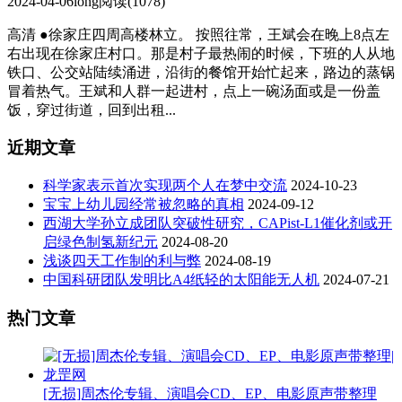
2024-04-06
long
阅读(1078)
高清 ●徐家庄四周高楼林立。 按照往常，王斌会在晚上8点左
右出现在徐家庄村口。那是村子最热闹的时候，下班的人从地
铁口、公交站陆续涌进，沿街的餐馆开始忙起来，路边的蒸锅
冒着热气。王斌和人群一起进村，点上一碗汤面或是一份盖
饭，穿过街道，回到出租...
近期文章
科学家表示首次实现两个人在梦中交流
2024-10-23
宝宝上幼儿园经常被忽略的真相
2024-09-12
西湖大学孙立成团队突破性研究，CAPist-L1催化剂或开
启绿色制氢新纪元
2024-08-20
浅谈四天工作制的利与弊
2024-08-19
中国科研团队发明比A4纸轻的太阳能无人机
2024-07-21
热门文章
[无损]周杰伦专辑、演唱会CD、EP、电影原声带整理