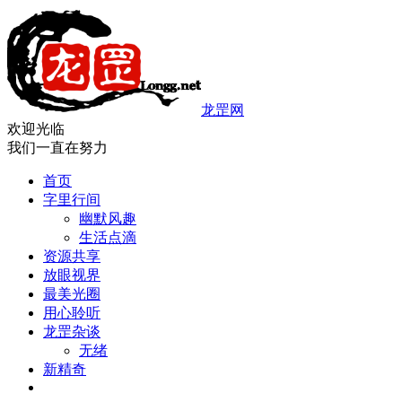
龙罡网
欢迎光临
我们一直在努力
首页
字里行间
幽默风趣
生活点滴
资源共享
放眼视界
最美光圈
用心聆听
龙罡杂谈
无绪
新精奇